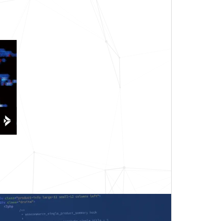
アク
XRコ
AIエー