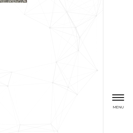
選ばれ
サー
事
ブ
採用
会社
個人情報保
情報セキュ